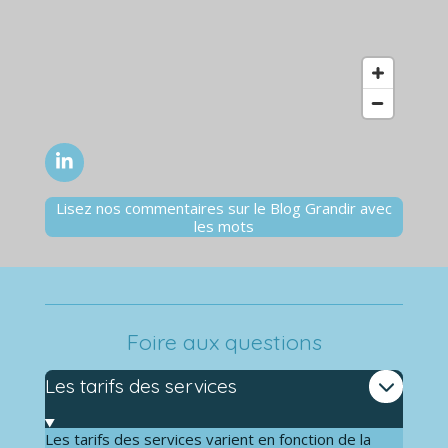
L
i
n
Lisez nos commentaires sur le Blog Grandir avec
k
les mots
e
d
I
n
Foire aux questions
Les tarifs des services
Les tarifs des services varient en fonction de la