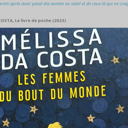
areils après avoir passé des années au soleil et de ceux-là qui ne cra
COSTA, Le livre de poche (2023)