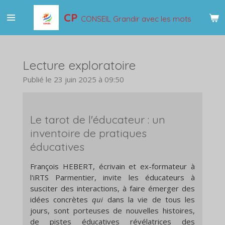
Passer
CP
CONSEIL Grandir avec les mots
au
contenu
principal
Lecture exploratoire
Publié le 23 juin 2025 à 09:50
Le tarot de l'éducateur : un
inventoire de pratiques
éducatives
François HEBERT, écrivain et ex-formateur à
l'iRTS Parmentier, invite les éducateurs à
susciter des interactions, à faire émerger des
idées concrètes
qui
dans la vie de tous les
jours, sont porteuses de nouvelles histoires,
de pistes éducatives révélatrices des