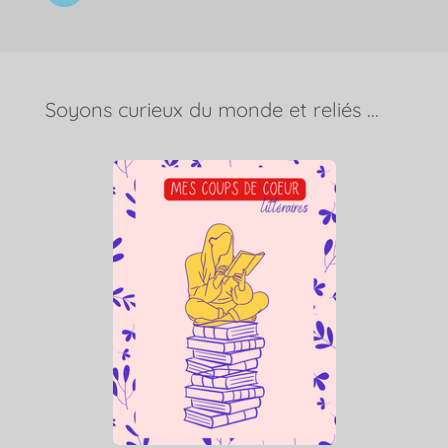
i
n
k
e
d
I
Soyons curieux du monde et reliés ...
n